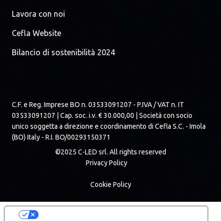
Lavora con noi
Cefla Website
Bilancio di sostenibilità 2024
C.F. e Reg. Imprese BO n. 03533091207 - P.IVA / VAT n. IT
03533091207 | Cap. soc. i.v. € 30.000,00 | Società con socio
unico soggetta a direzione e coordinamento di Cefla S.C. - Imola
(BO) Italy - R.I. BO/00293150371
©2025 C-LED srl. All rights reserved
Privacy Policy
Cookie Policy
Le tue preferenze relative alla privacy