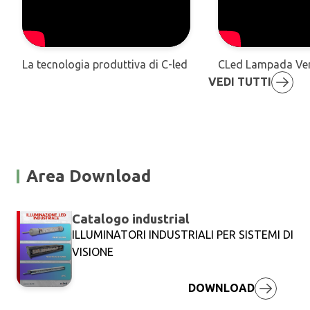
La tecnologia produttiva di C-led
CLed Lampada Ve
VEDI TUTTI
Area Download
Catalogo industrial
Compila il form per
ILLUMINATORI INDUSTRIALI PER SISTEMI DI
VISIONE
scaricare Catalogo
industrial
DOWNLOAD