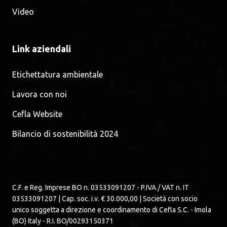
Video
Link aziendali
Etichettatura ambientale
Lavora con noi
Cefla Website
Bilancio di sostenibilità 2024
C.F. e Reg. Imprese BO n. 03533091207 - P.IVA / VAT n. IT
03533091207 | Cap. soc. i.v. € 30.000,00 | Società con socio
unico soggetta a direzione e coordinamento di Cefla S.C. - Imola
(BO) Italy - R.I. BO/00293150371