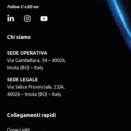
Follow C-LED on:
Azienda
Chi siamo
SEDE OPERATIVA
Accetto di ricevere altre comunicazioni da
Via Gambellara, 34 – 40026,
C-Led S.r.l..
*
Imola (BO) – Italy
Consento a C-Led S.r.l. di archiviare e
elaborare i miei
dati personali
.
*
SEDE LEGALE
Via Selice Provinciale, 23/A,
40026 – Imola (BO) – Italy
Collegamenti rapidi
Grow Light