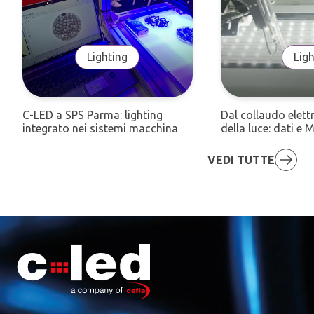
Lighting
Ligh
C-LED a SPS Parma: lighting
Dal collaudo elett
integrato nei sistemi macchina
della luce: dati 
VEDI TUTTE