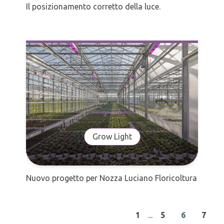
Il posizionamento corretto della luce.
Grow Light
Nuovo progetto per Nozza Luciano Floricoltura
1
...
5
6
7