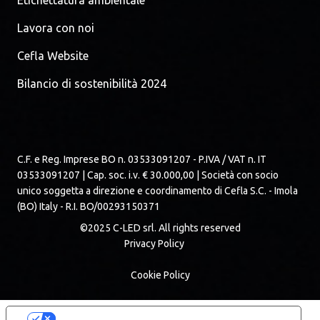
Etichettatura ambientale
Lavora con noi
Cefla Website
Bilancio di sostenibilità 2024
C.F. e Reg. Imprese BO n. 03533091207 - P.IVA / VAT n. IT
03533091207 | Cap. soc. i.v. € 30.000,00 | Società con socio
unico soggetta a direzione e coordinamento di Cefla S.C. - Imola
(BO) Italy - R.I. BO/00293150371
©2025 C-LED srl. All rights reserved
Privacy Policy
Cookie Policy
Le tue preferenze relative alla privacy