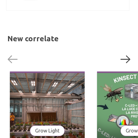
New correlate
Grow Light
Grow 