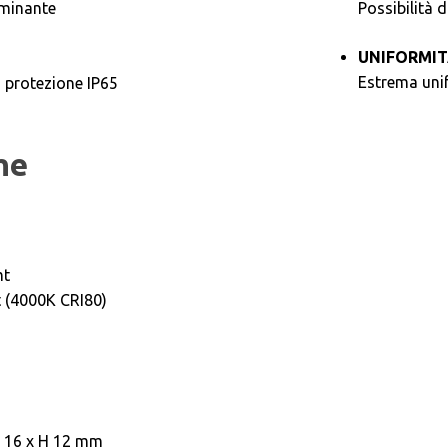
uminante
Possibilità 
UNIFORMIT
Estrema unif
i protezione IP65
he
mt
 (4000K CRI80)
 16 x H 12 mm