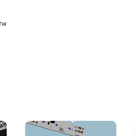
 form per scaricare Brochure
/TW
e/TW