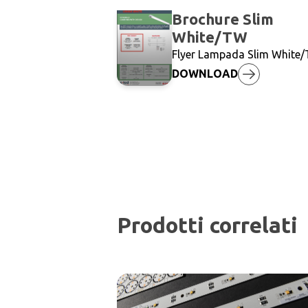
Brochure Slim
Compila il
White/TW
Flyer Lampada Slim White
Slim Whit
DOWNLOAD
Nome
*
Cognome
*
Prodotti correlati
Tipologia
*